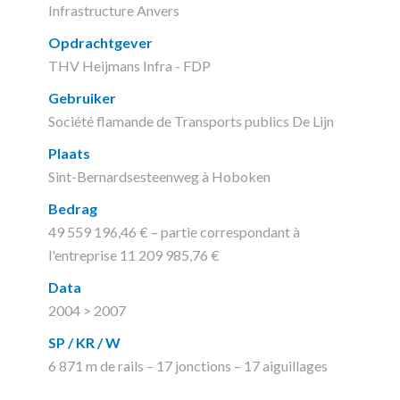
Infrastructure Anvers
Opdrachtgever
THV Heijmans Infra - FDP
Gebruiker
Société flamande de Transports publics De Lijn
Plaats
Sint-Bernardsesteenweg à Hoboken
Bedrag
49 559 196,46 € – partie correspondant à
l'entreprise 11 209 985,76 €
Data
2004 > 2007
SP / KR / W
6 871 m de rails – 17 jonctions – 17 aiguillages